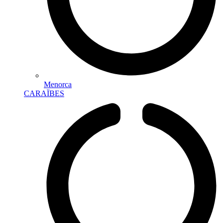
Menorca
CARAÏBES