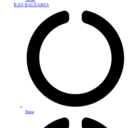
ÎLES BALÉARES
Ibiza