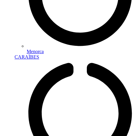
Menorca
CARAÏBES