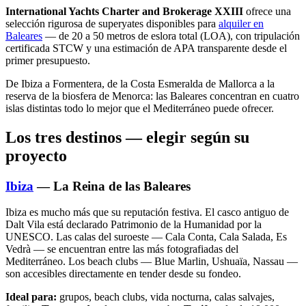
International Yachts Charter and Brokerage XXIII
ofrece una
selección rigurosa de superyates disponibles para
alquiler en
Baleares
— de 20 a 50 metros de eslora total (LOA), con tripulación
certificada STCW y una estimación de APA transparente desde el
primer presupuesto.
De Ibiza a Formentera, de la Costa Esmeralda de Mallorca a la
reserva de la biosfera de Menorca: las Baleares concentran en cuatro
islas distintas todo lo mejor que el Mediterráneo puede ofrecer.
Los tres destinos — elegir según su
proyecto
Ibiza
— La Reina de las Baleares
Ibiza es mucho más que su reputación festiva. El casco antiguo de
Dalt Vila está declarado Patrimonio de la Humanidad por la
UNESCO. Las calas del suroeste — Cala Conta, Cala Salada, Es
Vedrà — se encuentran entre las más fotografiadas del
Mediterráneo. Los beach clubs — Blue Marlin, Ushuaïa, Nassau —
son accesibles directamente en tender desde su fondeo.
Ideal para:
grupos, beach clubs, vida nocturna, calas salvajes,