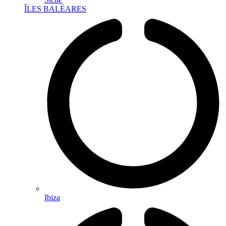
ÎLES BALÉARES
Ibiza