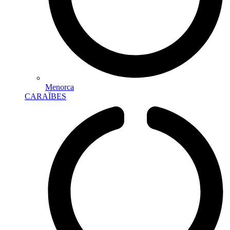
Menorca
CARAÏBES