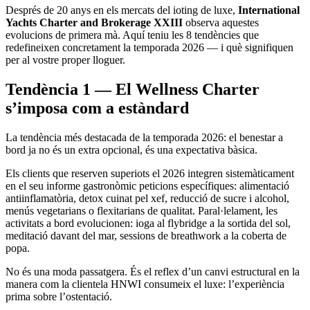
Després de 20 anys en els mercats del ioting de luxe,
International
Yachts Charter and Brokerage XXIII
observa aquestes
evolucions de primera mà. Aquí teniu les 8 tendències que
redefineixen concretament la temporada 2026 — i què signifiquen
per al vostre proper lloguer.
Tendència 1 — El Wellness Charter
s’imposa com a estàndard
La tendència més destacada de la temporada 2026: el benestar a
bord ja no és un extra opcional, és una expectativa bàsica.
Els clients que reserven superiots el 2026 integren sistemàticament
en el seu informe gastronòmic peticions específiques: alimentació
antiinflamatòria, detox cuinat pel xef, reducció de sucre i alcohol,
menús vegetarians o flexitarians de qualitat. Paral·lelament, les
activitats a bord evolucionen: ioga al flybridge a la sortida del sol,
meditació davant del mar, sessions de breathwork a la coberta de
popa.
No és una moda passatgera. És el reflex d’un canvi estructural en la
manera com la clientela HNWI consumeix el luxe: l’experiència
prima sobre l’ostentació.