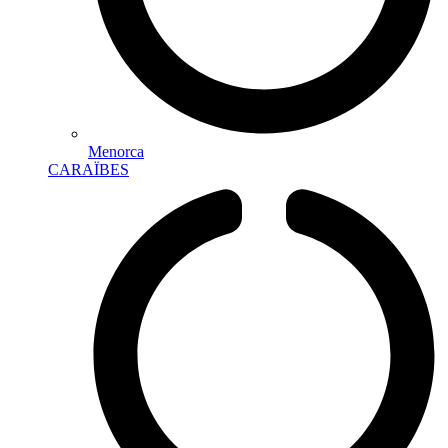
Menorca
CARAÏBES