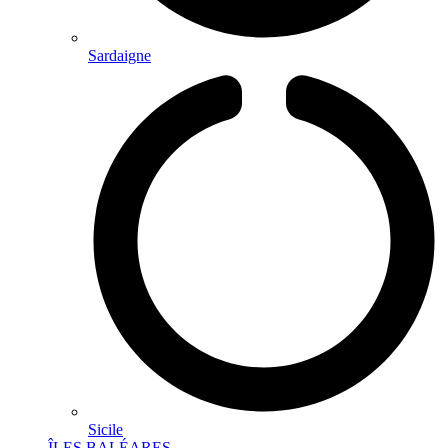
Sardaigne
Sicile
ÎLES BALÉARES