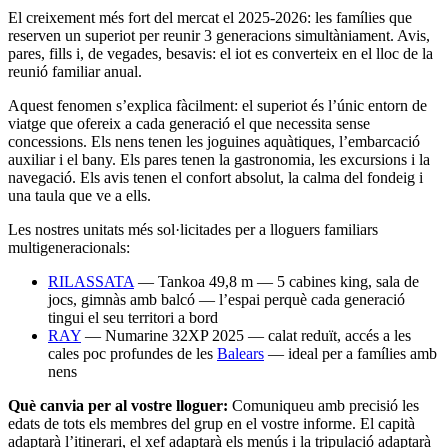
El creixement més fort del mercat el 2025-2026: les famílies que
reserven un superiot per reunir 3 generacions simultàniament. Avis,
pares, fills i, de vegades, besavis: el iot es converteix en el lloc de la
reunió familiar anual.
Aquest fenomen s’explica fàcilment: el superiot és l’únic entorn de
viatge que ofereix a cada generació el que necessita sense
concessions. Els nens tenen les joguines aquàtiques, l’embarcació
auxiliar i el bany. Els pares tenen la gastronomia, les excursions i la
navegació. Els avis tenen el confort absolut, la calma del fondeig i
una taula que ve a ells.
Les nostres unitats més sol·licitades per a lloguers familiars
multigeneracionals:
RILASSATA
— Tankoa 49,8 m — 5 cabines king, sala de
jocs, gimnàs amb balcó — l’espai perquè cada generació
tingui el seu territori a bord
RAY
— Numarine 32XP 2025 — calat reduït, accés a les
cales poc profundes de les
Balears
— ideal per a famílies amb
nens
Què canvia per al vostre lloguer:
Comuniqueu amb precisió les
edats de tots els membres del grup en el vostre informe. El capità
adaptarà l’itinerari, el xef adaptarà els menús i la tripulació adaptarà