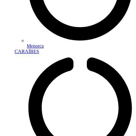
Menorca
CARAÏBES