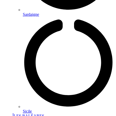
Sardaigne
Sicile
ÎLES BALÉARES