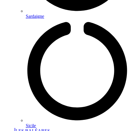
Sardaigne
Sicile
ÎLES BALÉARES