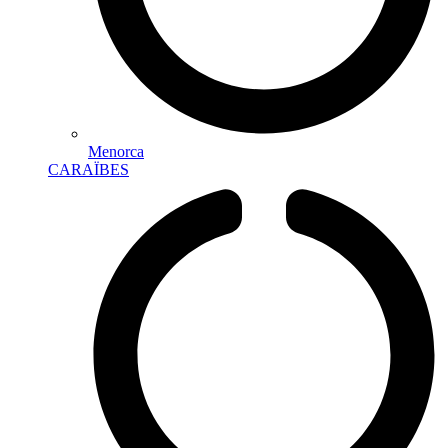
Menorca
CARAÏBES