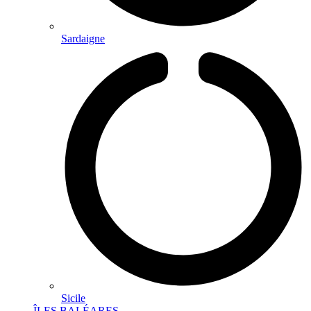
Sardaigne
Sicile
ÎLES BALÉARES