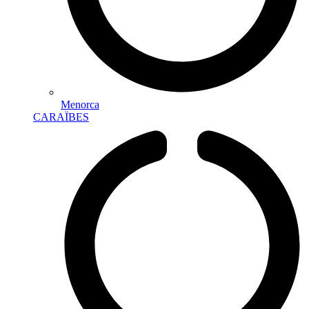
Menorca
CARAÏBES