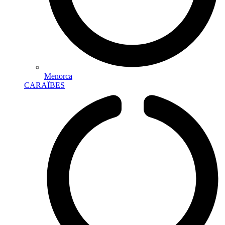
Menorca
CARAÏBES