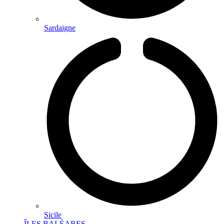
Sardaigne
Sicile
ÎLES BALÉARES