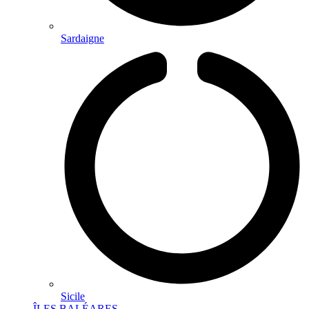
Sardaigne
Sicile
ÎLES BALÉARES