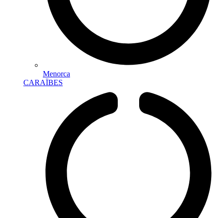
Menorca
CARAÏBES