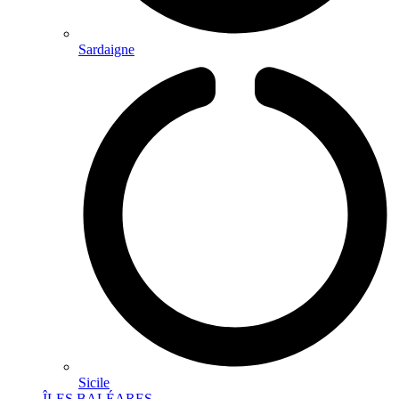
Sardaigne
Sicile
ÎLES BALÉARES