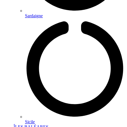
Sardaigne
Sicile
ÎLES BALÉARES