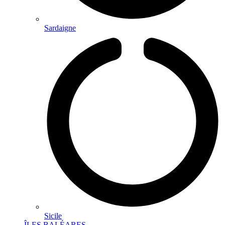
Sardaigne
Sicile
ÎLES BALÉARES