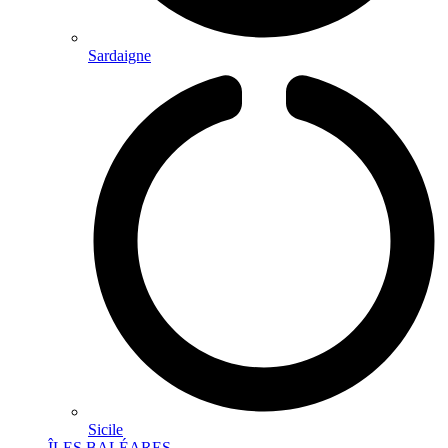
Sardaigne
Sicile
ÎLES BALÉARES