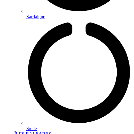
Sardaigne
Sicile
ÎLES BALÉARES