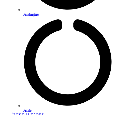
Sardaigne
Sicile
ÎLES BALÉARES