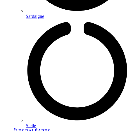
Sardaigne
Sicile
ÎLES BALÉARES